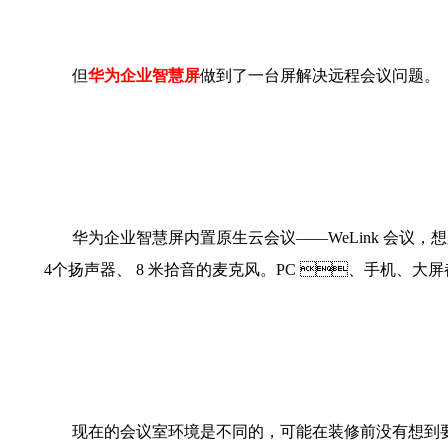
但
华为企业智慧屏
做到了一台屏解决远程会议问题。
华为企业智慧屏内置原生云会议
——
WeLink
会议
4
个扬声器、
8
米拾音的麦克风。
PC
、手机、大屏都
现在的会议室环境是不同的，可能在装修前没有想到要